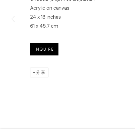
Acrylic on canvas
24 x 18 inches
61 x 45.7 cm
INQUIRE
分享