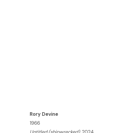
(ONLINE) RORY DEVINE
2024年6月27日 - 7月25日
Rory Devine
1966
© 2023 | DIANE ROSENSTEIN GALLERY
网页支持 AR
Untitled (shipwrecked)
, 2024