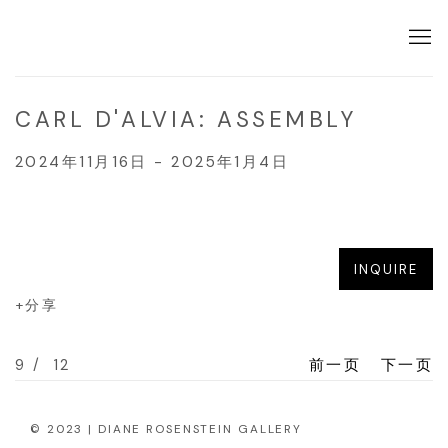
CARL D'ALVIA: ASSEMBLY
2024年11月16日 - 2025年1月4日
Open a larger version of the f
INQUIRE
分享
9
/ 12
前一页
下一页
© 2023 | DIANE ROSENSTEIN GALLERY